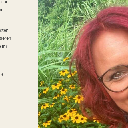
liche
nd
esten
sieren
 Ihr
nd
,