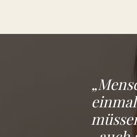
„Mensc
einmal
müssen
auch 