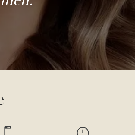
e

}